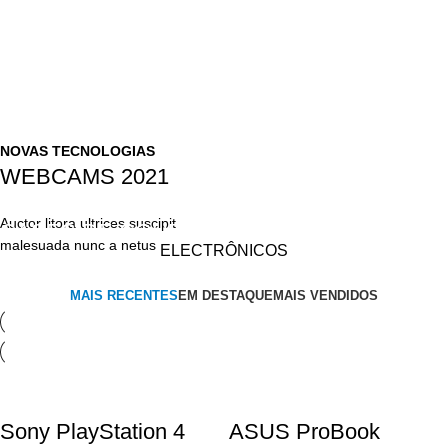
NOVAS TECNOLOGIAS
WEBCAMS 2021
ACESSÓRIOS DE APPLE
Auctor litora ultrices suscipit
CASES DE COURO
malesuada nunc a netus
ELECTRÔNICOS
Auctor litora ultrices suscipit
MAIS RECENTES
EM DESTAQUE
MAIS VENDIDOS
malesuada nunc a netus
Sony PlayStation 4
ASUS ProBook