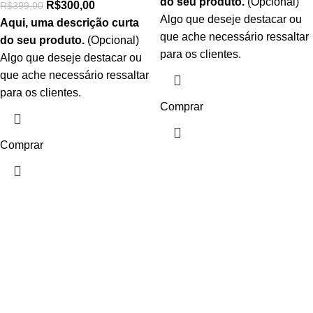
do seu produto.
(Opcional)
R$
300,00
R$
399,00
Algo que deseje destacar ou
Aqui, uma descrição curta
que ache necessário ressaltar
do seu produto.
(Opcional)
para os clientes.
Algo que deseje destacar ou
que ache necessário ressaltar
para os clientes.
Comprar
Comprar
Alta Tecnologia
Play The Dream
Monster Beats
Apple iPhone 7
Minimalism Design
Headphones
Music Makes Feel
Color Red