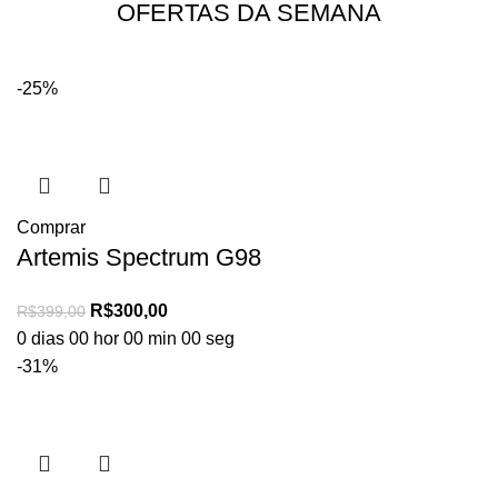
OFERTAS DA SEMANA
Better
Saiba Mais
-25%
Comprar
Artemis Spectrum G98
R$
300,00
R$
399,00
0
dias
00
hor
00
min
00
seg
-31%