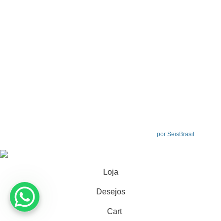
Últimas do Blog
Perfil Instagram
Links Úteis
Politica de Privacidade
Política de Devolução
Termos & Condições
Perguntas Frequentes
Fale Conosco
NOME da LOJA
2024 Todos os direitos reservados.
por SeisBrasil
Loja
Desejos
Cart